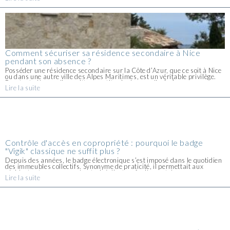
Comment sécuriser sa résidence secondaire à Nice
pendant son absence ?
Posséder une résidence secondaire sur la Côte d’Azur, que ce soit à Nice
ou dans une autre ville des Alpes Maritimes, est un véritable privilège.
Pourtant, dès que l’on quitte ce petit coin de paradis, [...]
Lire la suite
Contrôle d'accès en copropriété : pourquoi le badge
"Vigik" classique ne suffit plus ?
Depuis des années, le badge électronique s’est imposé dans le quotidien
des immeubles collectifs. Synonyme de praticité, il permettait aux
résidents et au personnel autorisé d’entrer facilement dans
Lire la suite
leur copropriété, sans se soucier d’une clé mécanique facile à [...]