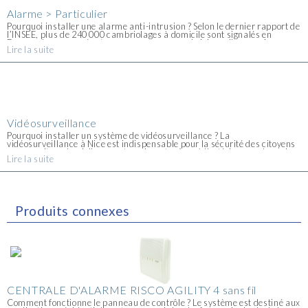
Alarme > Particulier
Pourquoi installer une alarme anti-intrusion ? Selon le dernier rapport de
l’INSEE, plus de 240 000 cambriolages à domicile sont signalés en
France chaque année et, en moyenne, un cambriolage d'une maison en
Lire la suite
France se produit [...]
Vidéosurveillance
Pourquoi installer un système de vidéosurveillance ? La
vidéosurveillance à Nice est indispensable pour la sécurité des citoyens
que ce soit au domicile, en entreprise, et même à l'extérieur sur les voies
Lire la suite
publiques. Nice est à [...]
Produits connexes
CENTRALE D'ALARME RISCO AGILITY 4 sans fil
Comment fonctionne le panneau de contrôle ? Le système est destiné aux