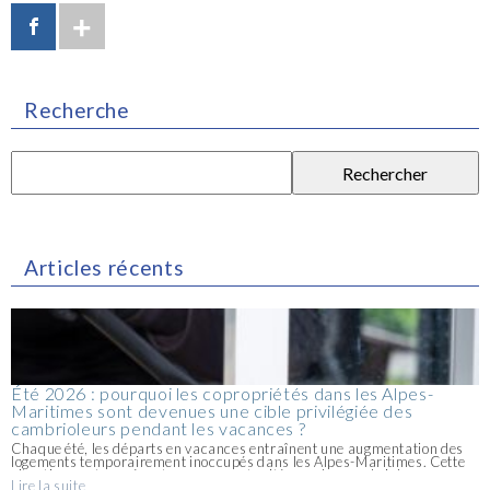
Recherche
Articles récents
Été 2026 : pourquoi les copropriétés dans les Alpes-
Maritimes sont devenues une cible privilégiée des
cambrioleurs pendant les vacances ?
Chaque été, les départs en vacances entraînent une augmentation des
logements temporairement inoccupés dans les Alpes-Maritimes. Cette
situation peut représenter une opportunité pour les cambrioleurs, en
Lire la suite
particulier dans certaines copropriétés où les allées et venues [...]