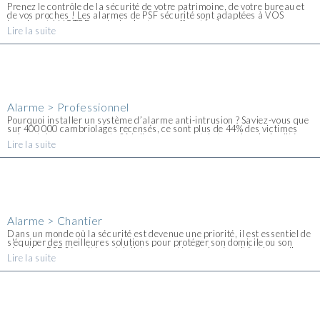
Prenez le contrôle de la sécurité de votre patrimoine, de votre bureau et
de vos proches ! Les alarmes de PSF sécurité sont adaptées à VOS
besoins et à VOTRE mode de vie et vous offrent [...]
Lire la suite
Alarme > Professionnel
Pourquoi installer un système d’alarme anti-intrusion ? Saviez-vous que
sur 400 000 cambriolages recensés, ce sont plus de 44% des victimes
qui sont des commerçants ? Malheureusement, le taux de criminalité
Lire la suite
continue d'augmenter et de nombreux locaux commerciaux sont touchés
[...]
Alarme > Chantier
Dans un monde où la sécurité est devenue une priorité, il est essentiel de
s'équiper des meilleures solutions pour protéger son domicile ou son
chantier. PSF Sécurité, spécialiste en systèmes de sécurité et Incendie,
Lire la suite
propose [...]