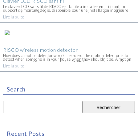
Clavier LCD RISCO sans fil
Le clavier LCD sans fil de RISCO est facile à installer en utilisant un
support de montage dédié, disponible pour une installation intérieure
comme extérieure. Il est conçu pour correspondre avec des systèmes
Lire la suite
d'émetteur et récepteur. L'emplacement [...]
RISCO wireless motion detector
How does a motion detector work? The role of the motion detector is to
detect when someone is in your house when they shouldn't be. A motion
sensor can use different technologies (CCTV camera, infrared ...) [...]
Lire la suite
Search
Recent Posts