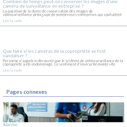
Combien de temps peut-on conserver les images d’une
caméra de surveillance en entreprise ?
La question de la durée de conservation des images de
vidéosurveillance préoccupe de nombreuses entreprises qui souhaitent
sécuriser leurs locaux. Entre législation stricte, recommandations de la
Lire la suite
CNIL et contraintes techniques, il n’est pas toujours simple de trouver le
bon [...]
Que faire si les caméras de la copropriété se font
vandaliser ?
Personne n’apprécie découvrir que le système de vidéosurveillance de la
copropriété a été endommagé. Ce sentiment d’insécurité monte vite
lorsqu’il s’agit de vandalisme en copropriété, et les questions fusent.
Lire la suite
Agir vite et avec méthode permet [...]
Pages connexes
Alarme