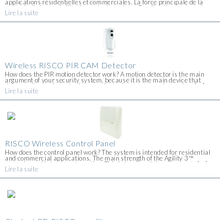
applications résidentielles et commerciales. La force principale de la
centrale d'alarme Agility 4™ est la domotique. En effet, il se met en place
Lire la suite
très [...]
Wireless RISCO PIR CAM Detector
How does the PIR motion detector work? A motion detector is the main
argument of your security system, because it is the main device that
detects when an intruder is around your house or premises, when [...]
Lire la suite
RISCO Wireless Control Panel
How does the control panel work? The system is intended for residential
and commercial applications. The main strength of the Agility 3 ™
control panel is home automation. This is because it is very easy to [...]
Lire la suite