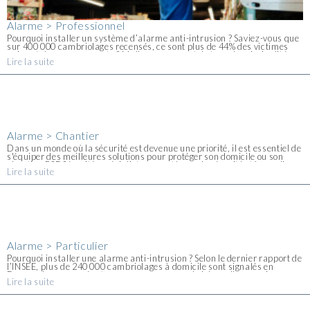
Alarme > Professionnel
Pourquoi installer un système d’alarme anti-intrusion ? Saviez-vous que
sur 400 000 cambriolages recensés, ce sont plus de 44% des victimes
qui sont des commerçants ? Malheureusement, le taux de criminalité
Lire la suite
continue d'augmenter et de nombreux locaux commerciaux sont touchés
[...]
Alarme > Chantier
Dans un monde où la sécurité est devenue une priorité, il est essentiel de
s'équiper des meilleures solutions pour protéger son domicile ou son
chantier. PSF Sécurité, spécialiste en systèmes de sécurité et Incendie,
Lire la suite
propose [...]
Alarme > Particulier
Pourquoi installer une alarme anti-intrusion ? Selon le dernier rapport de
l’INSEE, plus de 240 000 cambriolages à domicile sont signalés en
France chaque année et, en moyenne, un cambriolage d'une maison en
Lire la suite
France se produit [...]