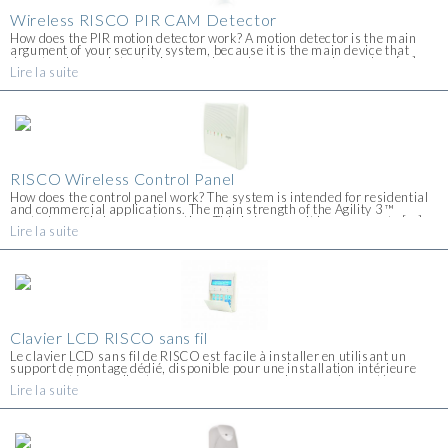
Wireless RISCO PIR CAM Detector
How does the PIR motion detector work? A motion detector is the main
argument of your security system, because it is the main device that
detects when an intruder is around your house or premises, when [...]
Lire la suite
RISCO Wireless Control Panel
How does the control panel work? The system is intended for residential
and commercial applications. The main strength of the Agility 3 ™
control panel is home automation. This is because it is very easy to [...]
Lire la suite
Clavier LCD RISCO sans fil
Le clavier LCD sans fil de RISCO est facile à installer en utilisant un
support de montage dédié, disponible pour une installation intérieure
comme extérieure. Il est conçu pour correspondre avec des systèmes
Lire la suite
d'émetteur et récepteur. L'emplacement [...]