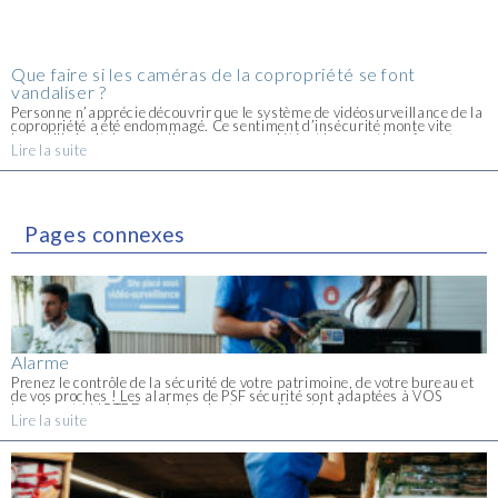
Que faire si les caméras de la copropriété se font
vandaliser ?
Personne n’apprécie découvrir que le système de vidéosurveillance de la
copropriété a été endommagé. Ce sentiment d’insécurité monte vite
lorsqu’il s’agit de vandalisme en copropriété, et les questions fusent.
Lire la suite
Agir vite et avec méthode permet [...]
Pages connexes
Alarme
Prenez le contrôle de la sécurité de votre patrimoine, de votre bureau et
de vos proches ! Les alarmes de PSF sécurité sont adaptées à VOS
besoins et à VOTRE mode de vie et vous offrent [...]
Lire la suite