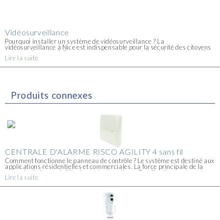
Vidéosurveillance
Pourquoi installer un système de vidéosurveillance ? La
vidéosurveillance à Nice est indispensable pour la sécurité des citoyens
que ce soit au domicile, en entreprise, et même à l'extérieur sur les voies
Lire la suite
publiques. Nice est à [...]
Produits connexes
CENTRALE D'ALARME RISCO AGILITY 4 sans fil
Comment fonctionne le panneau de contrôle ? Le système est destiné aux
applications résidentielles et commerciales. La force principale de la
centrale d'alarme Agility 4™ est la domotique. En effet, il se met en place
Lire la suite
très [...]