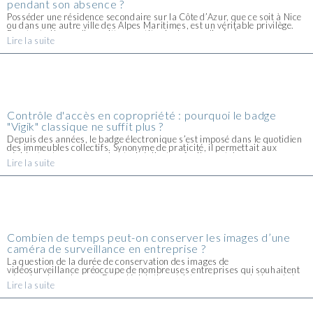
pendant son absence ?
Posséder une résidence secondaire sur la Côte d’Azur, que ce soit à Nice
ou dans une autre ville des Alpes Maritimes, est un véritable privilège.
Pourtant, dès que l’on quitte ce petit coin de paradis, [...]
Lire la suite
Contrôle d'accès en copropriété : pourquoi le badge
"Vigik" classique ne suffit plus ?
Depuis des années, le badge électronique s’est imposé dans le quotidien
des immeubles collectifs. Synonyme de praticité, il permettait aux
résidents et au personnel autorisé d’entrer facilement dans
Lire la suite
leur copropriété, sans se soucier d’une clé mécanique facile à [...]
Combien de temps peut-on conserver les images d’une
caméra de surveillance en entreprise ?
La question de la durée de conservation des images de
vidéosurveillance préoccupe de nombreuses entreprises qui souhaitent
sécuriser leurs locaux. Entre législation stricte, recommandations de la
Lire la suite
CNIL et contraintes techniques, il n’est pas toujours simple de trouver le
bon [...]