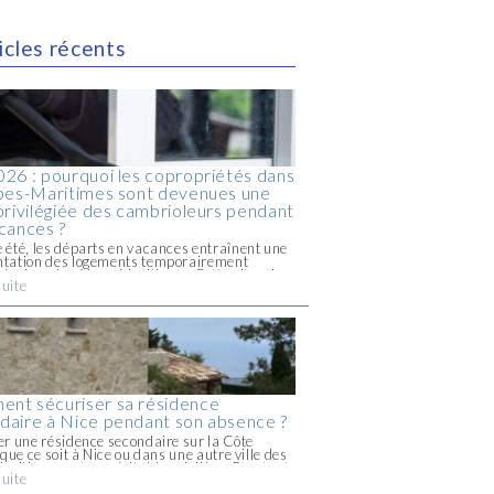
icles récents
026 : pourquoi les copropriétés dans
lpes-Maritimes sont devenues une
 privilégiée des cambrioleurs pendant
acances ?
été, les départs en vacances entraînent une
tation des logements temporairement
és dans les Alpes-Maritimes. Cette situation
suite
présenter une opportunité pour les
leurs, en particulier dans certaines
étés où les allées et venues [...]
nt sécuriser sa résidence
daire à Nice pendant son absence ?
r une résidence secondaire sur la Côte
 que ce soit à Nice ou dans une autre ville des
aritimes, est un véritable privilège. Pourtant,
suite
l’on quitte ce petit coin de paradis, [...]