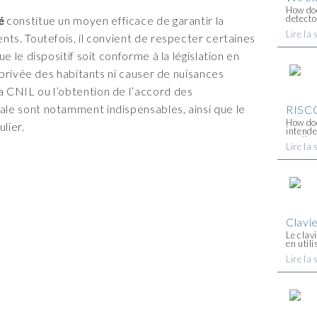
How doe
detecto
é
constitue un moyen efficace de garantir la
system,
Lire la 
when an
nts. Toutefois, il convient de respecter certaines
when [..
e le dispositif soit conforme à la législation en
e privée des habitants ni causer de nuisances
 CNIL ou l’obtention de l’accord des
le sont notamment indispensables, ainsi que le
RISCO
How doe
ulier.
intende
applica
Lire la 
control
is very 
Clavi
Le clav
en util
pour un
Lire la 
est con
d'émett