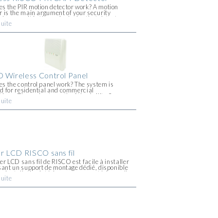
s the PIR motion detector work? A motion
r is the main argument of your security
 because it is the main device that detects
suite
 intruder is around your house or premises,
.]
 Wireless Control Panel
s the control panel work? The system is
d for residential and commercial
tions. The main strength of the Agility 3 ™
suite
 panel is home automation. This is because it
easy to [...]
er LCD RISCO sans fil
ier LCD sans fil de RISCO est facile à installer
isant un support de montage dédié, disponible
e installation intérieure comme extérieure. Il
suite
çu pour correspondre avec des systèmes
eur et récepteur. L'emplacement [...]