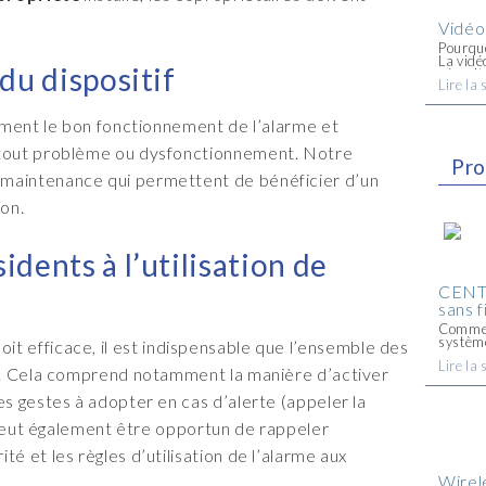
Vidéo
Pourquo
La vidé
 du dispositif
sécurit
Lire la 
entrepr
publique
èrement le bon fonctionnement de l’alarme et
r tout problème ou dysfonctionnement. Notre
Pro
 maintenance qui permettent de bénéficier d’un
ion.
idents à l’utilisation de
CENT
sans fi
Comment
système
oit efficace, il est indispensable que l’ensemble des
et comm
Lire la 
d'alarm
ion. Cela comprend notamment la manière d’activer
met en p
es gestes à adopter en cas d’alerte (appeler la
Il peut également être opportun de rappeler
té et les règles d’utilisation de l’alarme aux
Wirel