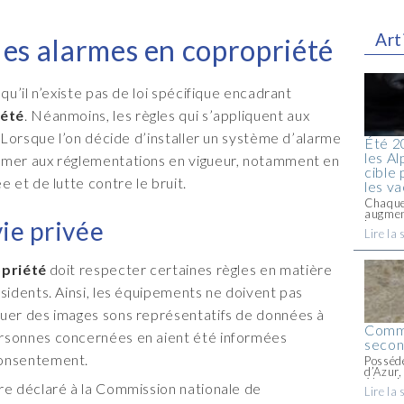
Art
 les alarmes en copropriété
qu’il n’existe pas de loi spécifique encadrant
iété
. Néanmoins, les règles qui s’appliquent aux
. Lorsque l’on décide d’installer un système d’alarme
Été 2
les A
ormer aux réglementations en vigueur, notamment en
cible
e et de lutte contre le bruit.
les v
Chaque 
augmen
vie privée
inoccup
Lire la 
peut re
cambrio
copropri
opriété
doit respecter certaines règles en matière
ésidents. Ainsi, les équipements ne doivent pas
tuer des images sons représentatifs de données à
Comme
ersonnes concernées en aient été informées
secon
consentement.
Posséde
d’Azur,
Alpes M
re déclaré à la Commission nationale de
Lire la 
dès que 