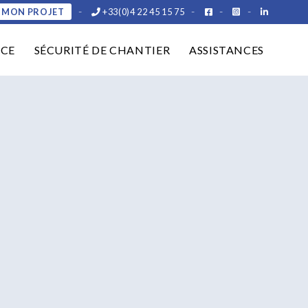
-
-
-
-
 MON PROJET
+33(0)4 22 45 15 75
NCE
SÉCURITÉ DE CHANTIER
ASSISTANCES