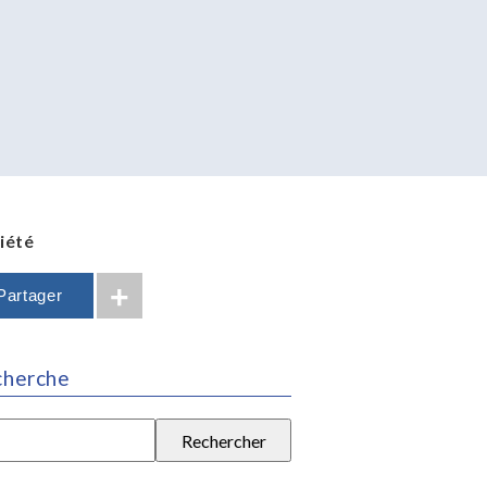
riété
Partager
cherche
rcher :