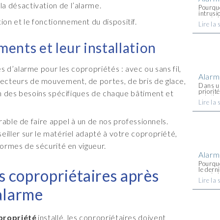
 la désactivation de l’alarme.
Pourquo
intrusi
cambrio
tion et le fonctionnement du dispositif.
Lire la 
victime
Malheur
d'augm
sont tou
ments et leur installation
s d’alarme pour les copropriétés : avec ou sans fil,
Alarm
ecteurs de mouvement, de portes, de bris de glace,
Dans un
priorité
ion des besoins spécifiques de chaque bâtiment et
solutio
Lire la 
PSF Séc
Incendi
érable de faire appel à un de nos professionnels.
eiller sur le matériel adapté à votre copropriété,
 normes de sécurité en vigueur.
Alarm
Pourquo
le dern
s copropriétaires après
cambrio
Lire la 
chaque 
maison 
’alarme
propriété
installé, les copropriétaires doivent