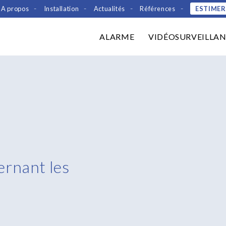
-
-
-
-
A propos
Installation
Actualités
Références
ESTIMER
ALARME
VIDÉOSURVEILLA
ernant les