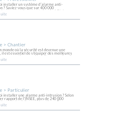
i installer un système d’alarme anti-
on ? Saviez-vous que sur 400 000
lages recensés, ce sont plus de 44% des
suite
s qui sont des commerçants ?
eusement, le taux de criminalité continue
enter et de nombreux locaux commerciaux
chés [...]
e > Chantier
 monde où la sécurité est devenue une
, il est essentiel de s'équiper des meilleures
ns pour protéger son domicile ou son chantier.
suite
urité, spécialiste en systèmes de sécurité et
e, propose [...]
e > Particulier
i installer une alarme anti-intrusion ? Selon
ier rapport de l’INSEE, plus de 240 000
lages à domicile sont signalés en France
suite
année et, en moyenne, un cambriolage d'une
en France se produit [...]