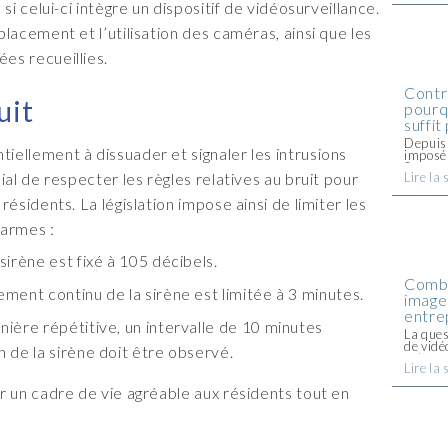
si celui-ci intègre un dispositif de vidéosurveillance.
lacement et l’utilisation des caméras, ainsi que les
es recueillies.
Contr
ruit
pourqu
suffit 
Depuis 
tiellement à dissuader et signaler les intrusions
imposé 
Synonym
ial de respecter les règles relatives au bruit pour
Lire la 
au pers
leur co
ésidents. La législation impose ainsi de limiter les
mécaniq
larmes :
irène est fixé à 105 décibels.
Combi
ment continu de la sirène est limitée à 3 minutes.
image
entre
ière répétitive, un intervalle de 10 minutes
La ques
de vid
 de la sirène doit être observé.
entrepr
Lire la 
Entre l
CNIL et
r un cadre de vie agréable aux résidents tout en
simple d