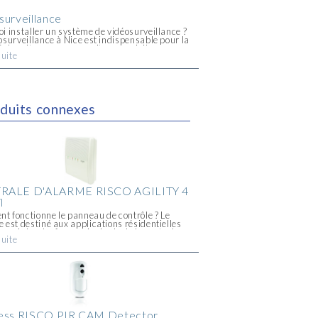
surveillance
i installer un système de vidéosurveillance ?
osurveillance à Nice est indispensable pour la
é des citoyens que ce soit au domicile, en
suite
ise, et même à l'extérieur sur les voies
s. Nice est à [...]
duits connexes
RALE D'ALARME RISCO AGILITY 4
l
 fonctionne le panneau de contrôle ? Le
 est destiné aux applications résidentielles
erciales. La force principale de la centrale
suite
e Agility 4™ est la domotique. En effet, il se
lace très [...]
ess RISCO PIR CAM Detector