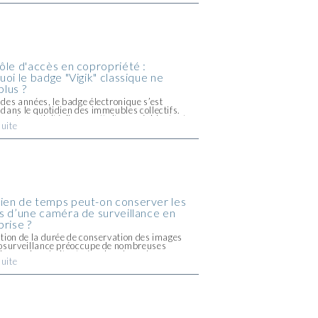
ôle d'accès en copropriété :
oi le badge "Vigik" classique ne
plus ?
des années, le badge électronique s’est
dans le quotidien des immeubles collectifs.
e de praticité, il permettait aux résidents et
suite
onnel autorisé d’entrer facilement dans
propriété, sans se soucier d’une clé
ue facile à [...]
en de temps peut-on conserver les
s d’une caméra de surveillance en
prise ?
tion de la durée de conservation des images
éosurveillance préoccupe de nombreuses
ises qui souhaitent sécuriser leurs locaux.
suite
égislation stricte, recommandations de la
 contraintes techniques, il n’est pas toujours
e trouver le bon [...]