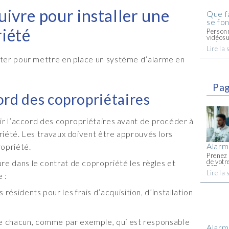
uivre pour installer une
Que f
se fon
riété
Personn
vidéosu
endomma
Lire la 
lorsqu’
questio
ecter pour mettre en place un système d’alarme en
[...]
Pag
cord des copropriétaires
enir l’accord des copropriétaires avant de procéder à
priété. Les travaux doivent être approuvés lors
Alar
ropriété.
Prenez 
de votr
re dans le contrat de copropriété les règles et
PSF séc
Lire la 
VOTRE m
e :
résidents pour les frais d’acquisition, d’installation
de chacun, comme par exemple, qui est responsable
Alarm