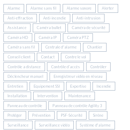
Alarme
Alarme sans fil
Alarme sonore
Alerter
Anti-effraction
Anti-incendie
Anti-intrusion
Assistance
Caméra bullet
Caméra de sécurité
Caméra HD
Caméra IP
Caméra PTZ
Caméra sans fil
Centrale d'alarme
Chantier
Conseil client
Contact
Contre le vol
Contrôle a distance
Contrôle d’accès
Contrôler
Déclencheur manuel
Enregistreur vidéo en réseau
Entretien
Equipement SSI
Expertise
Incendie
Installation
Intervention
Maintenance
Panneau de contrôle
Panneau de contrôle Agility 3
Protéger
Prévention
PSF-Sécurité
Sirène
Surveillance
Surveillance vidéo
Système d'alarme