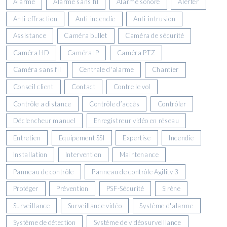
Alarme
Alarme sans fil
Alarme sonore
Alerter
Anti-effraction
Anti-incendie
Anti-intrusion
Assistance
Caméra bullet
Caméra de sécurité
Caméra HD
Caméra IP
Caméra PTZ
Caméra sans fil
Centrale d'alarme
Chantier
Conseil client
Contact
Contre le vol
Contrôle a distance
Contrôle d’accès
Contrôler
Déclencheur manuel
Enregistreur vidéo en réseau
Entretien
Equipement SSI
Expertise
Incendie
Installation
Intervention
Maintenance
Panneau de contrôle
Panneau de contrôle Agility 3
Protéger
Prévention
PSF-Sécurité
Sirène
Surveillance
Surveillance vidéo
Système d'alarme
Système de détection
Système de vidéosurveillance