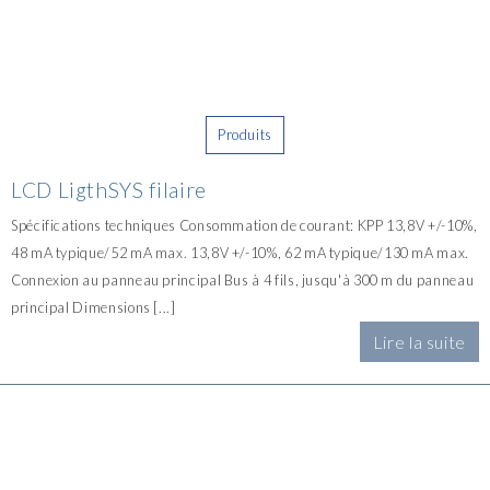
Produits
LCD LigthSYS filaire
Spécifications techniques Consommation de courant: KPP 13,8V +/-10%,
48 mA typique/52 mA max. 13,8V +/-10%, 62 mA typique/130 mA max.
Connexion au panneau principal Bus à 4 fils, jusqu'à 300 m du panneau
principal Dimensions [...]
Lire la suite