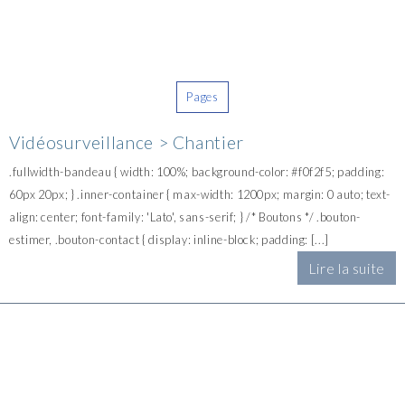
Pages
Vidéosurveillance > Chantier
.fullwidth-bandeau { width: 100%; background-color: #f0f2f5; padding:
60px 20px; } .inner-container { max-width: 1200px; margin: 0 auto; text-
align: center; font-family: 'Lato', sans-serif; } /* Boutons */ .bouton-
estimer, .bouton-contact { display: inline-block; padding: [...]
Lire la suite