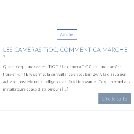
Articles
LES CAMERAS TiOC, COMMENT CA MARCHE
?
Qu'est-ce qu'une camera TiOC ? La camera TiOC, est une caméra
trois-en-un ! Elle permet la surveillance en couleur 24/7, la dissuasion
active et possede une intelligence artificiel innovante. Ce qui permet aux
installateurs et aux distributeurs [...]
Lire la suite