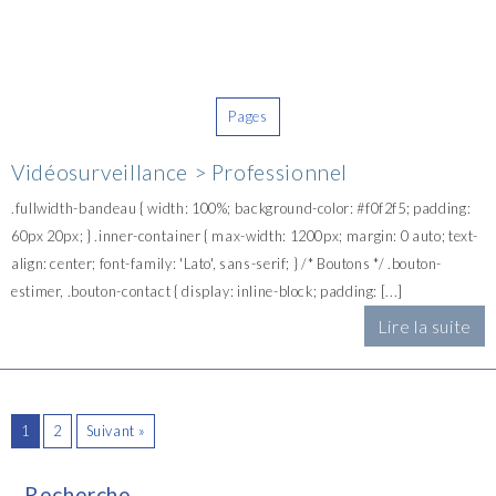
Pages
Vidéosurveillance > Professionnel
.fullwidth-bandeau { width: 100%; background-color: #f0f2f5; padding:
60px 20px; } .inner-container { max-width: 1200px; margin: 0 auto; text-
align: center; font-family: 'Lato', sans-serif; } /* Boutons */ .bouton-
estimer, .bouton-contact { display: inline-block; padding: [...]
Lire la suite
1
2
Suivant »
Recherche