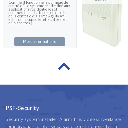
distance
Comment fonctionne le panneau de
contrôle ? Le système est destiné aux
applications résidentielles et
commerciales. La force principale
de la centrale d'alarme Agility 4™
est la domotique. En effet, il se met
en place très [...]
More informations
PSF-Security
Security system installer. Alarm, fire, video surveillance
for individuals, professionals and construction sites in