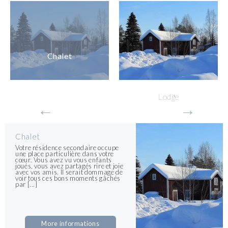
Chalet
Lodge
Chalet
Votre résidence secondaire occupe
une place particulière dans votre
cœur. Vous avez vu vous enfants
joués, vous avez partagés rire et joie
avec vos amis. Il serait dommage de
voir tous ces bons moments gâchés
par [...]
More informations